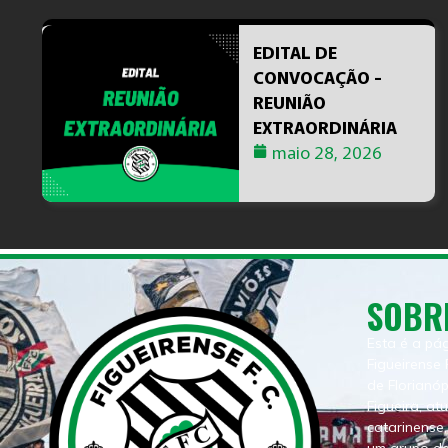
EDITAL DE
CONVOCAÇÃO -
REUNIÃO
EXTRAORDINÁRIA
maio 28, 2026
SOBR
Esta é a pá
Figueirense 
de Florianó
Figueira, at
catarinense,
um grupo de