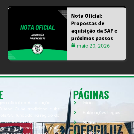
Nota Oficial:
Propostas de
aquisição da SAF e
próximos passos
maio 20, 2026
E
PÁGINAS
gina oficial da Associação
Início
Futebol Clube, tradicional clube
Publicações Legais
polis/SC, fundado na região da
ual centro da capital
Notícias
 em 12 de junho de 1921, por
Diretoria
 entusiastas do esporte.