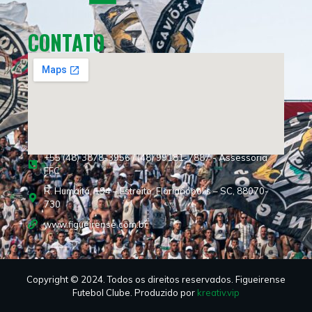
CONTATO
+55 (48) 3878-3956 / (48) 99181-7887 - Assessoria
FFC
R. Humaitá, 194 – Estreito, Florianópolis – SC, 88070-
730
www.figueirense.com.br
Copyright © 2024. Todos os direitos reservados. Figueirense
Futebol Clube. Produzido por
kreativ.vip