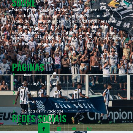
SOBRE
Esta é a página oficial da Associação Figueirense Futebol
Clube, tradicional clube de Florianópolis/SC, fundado na
região da Figueira, atual centro da capital catarinense, em
12 de junho de 1921, por um grupo de entusiastas do
esporte. Nossas cores são o preto e o branco, em alusão a
mistura das raças, DNA do “Time do Povo”, ou simplesmente
“Furacão”, como somos conhecidos.
PÁGINAS
Início
Publicações Legais
Notícias
Diretoria
Política de Privacidade
REDES SOCIAIS