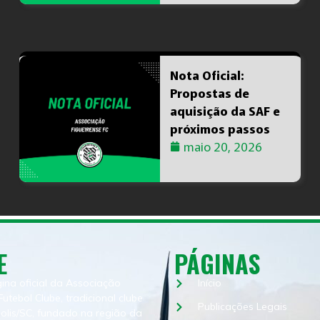
Nota Oficial:
Propostas de
aquisição da SAF e
próximos passos
maio 20, 2026
E
PÁGINAS
gina oficial da Associação
Início
Futebol Clube, tradicional clube
Publicações Legais
polis/SC, fundado na região da