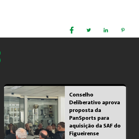
COMPARTILHE :
S
Conselho
Deliberativo aprova
proposta da
PanSports para
aquisição da SAF do
Figueirense