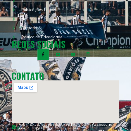
Início
Publicações Legais
Notícias
Diretoria
Política de Privacidade
REDES SOCIAIS
CONTATO
+55 (48) 3878-3956 / (48) 99181-7887 - Assessoria
FFC