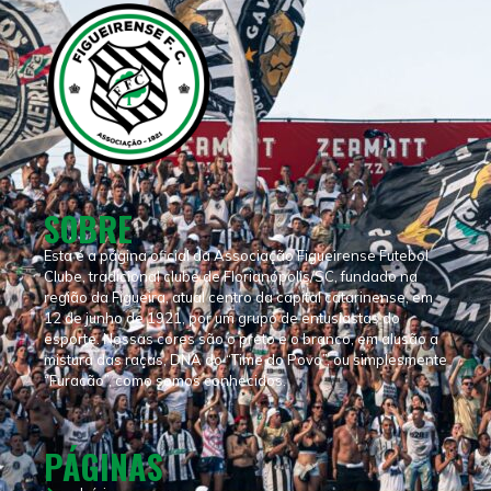
SOBRE
Esta é a página oficial da Associação Figueirense Futebol
Clube, tradicional clube de Florianópolis/SC, fundado na
região da Figueira, atual centro da capital catarinense, em
12 de junho de 1921, por um grupo de entusiastas do
esporte. Nossas cores são o preto e o branco, em alusão a
mistura das raças, DNA do “Time do Povo”, ou simplesmente
“Furacão”, como somos conhecidos.
PÁGINAS