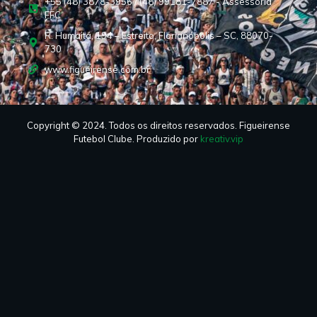
+55 (48) 3878-3956 / (48) 99181-7887 - Assessoria
FFC
R. Humaitá, 194 – Estreito, Florianópolis – SC, 88070-
730
www.figueirense.com.br
Copyright © 2024. Todos os direitos reservados. Figueirense
Futebol Clube. Produzido por
kreativ.vip