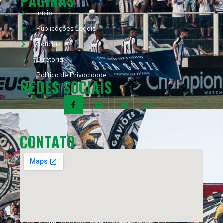
PÁGINAS
Início
Publicações Legais
Notícias
Diretoria
Política de Privacidade
REDES SOCIAIS
CONTATO