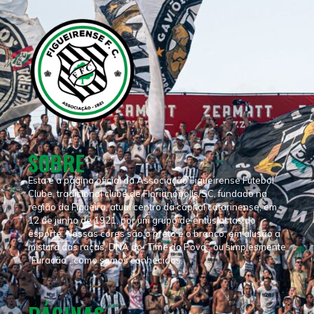
SOBRE
Esta é a página oficial da Associação Figueirense Futebol
Clube, tradicional clube de Florianópolis/SC, fundado na
região da Figueira, atual centro da capital catarinense, em
12 de junho de 1921, por um grupo de entusiastas do
esporte. Nossas cores são o preto e o branco, em alusão a
mistura das raças, DNA do “Time do Povo”, ou simplesmente
“Furacão”, como somos conhecidos.