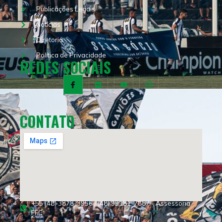
Publicações Legais
Notícias
Diretoria
Política de Privacidade
REDES SOCIAIS
CONTATO
+55 (48) 3878-3956 / (48) 99181-7887 - Assessoria
FFC