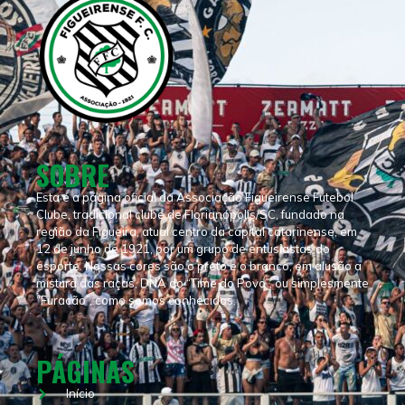
SOBRE
Esta é a página oficial da Associação Figueirense Futebol
Clube, tradicional clube de Florianópolis/SC, fundado na
região da Figueira, atual centro da capital catarinense, em
12 de junho de 1921, por um grupo de entusiastas do
esporte. Nossas cores são o preto e o branco, em alusão a
mistura das raças, DNA do “Time do Povo”, ou simplesmente
“Furacão”, como somos conhecidos.
PÁGINAS
Início