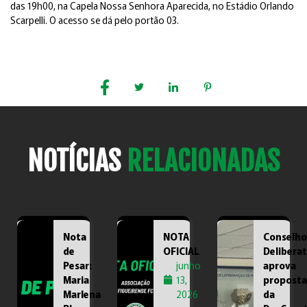
das 19h00, na Capela Nossa Senhora Aparecida, no Estádio Orlando
Scarpelli. O acesso se dá pelo portão 03.
TAGS :
COMPARTILHE :
NOTÍCIAS
RELACIONADAS
Nota
NOTA
Conselho
de
OFICIAL
Deliberat
Pesar:
junho
aprova
Maria
13,
proposta
Marlena
2026
da