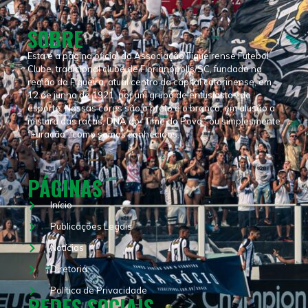
SOBRE
Esta é a página oficial da Associação Figueirense Futebol
Clube, tradicional clube de Florianópolis/SC, fundado na
região da Figueira, atual centro da capital catarinense, em
12 de junho de 1921, por um grupo de entusiastas do
esporte. Nossas cores são o preto e o branco, em alusão a
mistura das raças, DNA do “Time do Povo”, ou simplesmente
“Furacão”, como somos conhecidos.
PÁGINAS
Início
Publicações Legais
Notícias
Diretoria
Política de Privacidade
REDES SOCIAIS