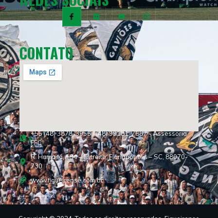
CONTATO
+55 (48) 3878-3956 / (48) 99181-7887 - Assessoria
FFC
R. Humaitá, 194 – Estreito, Florianópolis – SC, 88070-
730
www.figueirense.com.br