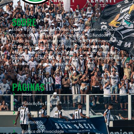
SOBRE
Esta é a página oficial da Associação Figueirense Futebol
Clube, tradicional clube de Florianópolis/SC, fundado na
região da Figueira, atual centro da capital catarinense, em
12 de junho de 1921, por um grupo de entusiastas do
esporte. Nossas cores são o preto e o branco, em alusão a
mistura das raças, DNA do “Time do Povo”, ou simplesmente
“Furacão”, como somos conhecidos.
PÁGINAS
Início
Publicações Legais
Notícias
Diretoria
Política de Privacidade