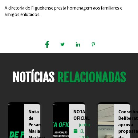
A diretoria do Figueirense presta homenagem aos familiares e
amigos enlutados.
TAGS :
COMPARTILHE :
NOTÍCIAS
RELACIONADAS
Nota
NOTA
Conselho
de
OFICIAL
Deliberat
Pesar:
junho
aprova
Maria
13,
proposta
Marlena
2026
da