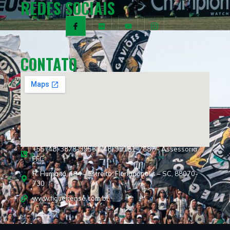
REDES SOCIAIS
CONTATO
+55 (48) 3878-3956 / (48) 99181-7887 - Assessoria
FFC
R. Humaitá, 194 – Estreito, Florianópolis – SC, 88070-
730
www.figueirense.com.br