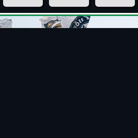
SOBRE
Esta é a página oficial da Associação Figueirense Futebol
Clube, tradicional clube de Florianópolis/SC, fundado na
região da Figueira, atual centro da capital catarinense, em
12 de junho de 1921, por um grupo de entusiastas do
esporte. Nossas cores são o preto e o branco, em alusão a
mistura das raças, DNA do “Time do Povo”, ou simplesmente
“Furacão”, como somos conhecidos.